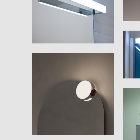
Roll 
Poppy
Stick