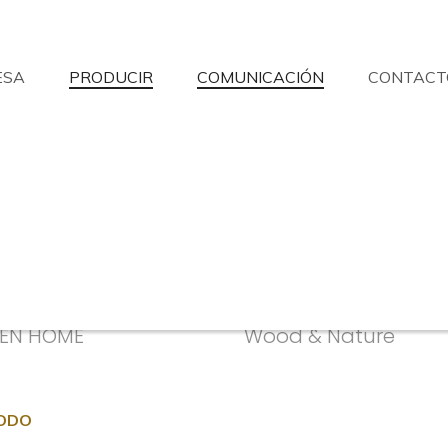
ESA
PRODUCIR
COMUNICACIÓN
CONTACT
No ha encontrado lo que buscaba?
fil LED
esponderemos a sus preguntas con la máxima disponibilidad.
Solicitud de información
Buscar distribuidores
Asis