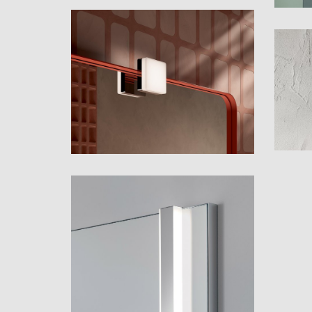
Solar
Tod
Vito
Tile