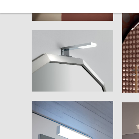
Indro
Matris
Moon