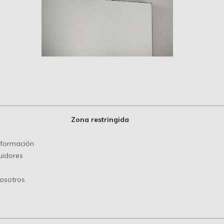
Ziko
Zona restringida
información
uidores
nosotros