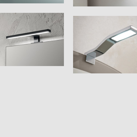
Tod 60
Zed