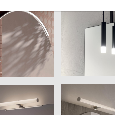
Pen
set