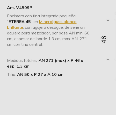
Art. V4509P
Encimera con tina integrada pequeña
“
ETEREA 45
” en
Mineralguss blanco
brillante
, con agujero desagüe, de serie un
agujero para mezclador, por base AN min. 60
cm, espesor del borde 1,3 cm; max AN. 271
cm con tina central.
Medidas totales:
AN 271 (max) x P 46 x
esp. 1,3 cm
Tiña:
AN 50 x P 27 x A 10 cm