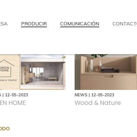
ESA
PRODUCIR
COMUNICACIÓN
CONTACT
No ha encontrado lo que buscaba?
esponderemos a sus preguntas con la máxima disponibilidad.
Solicitud de información
Buscar distribuidores
Asis