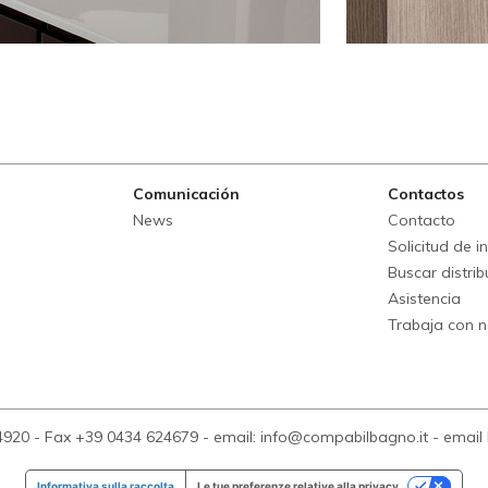
Comunicación
Contactos
News
Contacto
Solicitud de 
Buscar distrib
Asistencia
Trabaja con 
4920
-
Fax +39 0434 624679
-
email: info@compabilbagno.it
-
email
Informativa sulla raccolta
Le tue preferenze relative alla privacy