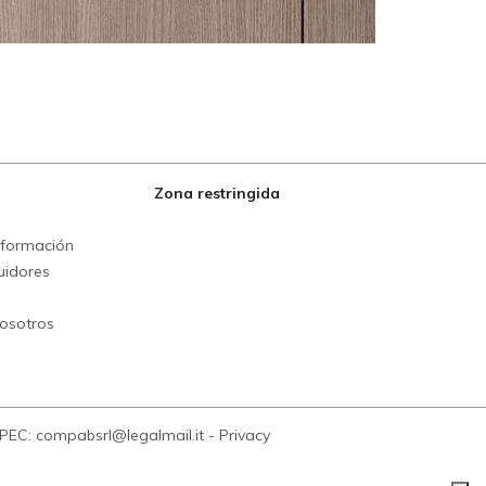
Zona restringida
información
uidores
nosotros
 PEC: compabsrl@legalmail.it
-
Privacy