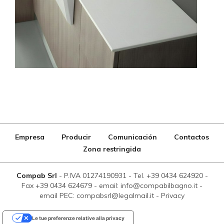
Empresa
Producir
Comunicación
Contactos
Zona restringida
Compab Srl
-
P.IVA 01274190931
-
Tel. +39 0434 624920
-
Fax +39 0434 624679
-
email: info@compabilbagno.it
-
email PEC: compabsrl@legalmail.it
-
Privacy
Le tue preferenze relative alla privacy