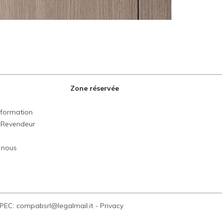
Zone réservée
formation
 Revendeur
c nous
 PEC: compabsrl@legalmail.it
-
Privacy