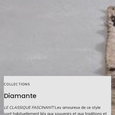
COLLECTIONS
Diamante
LE CLASSIQUE FASCINANT!
Les amoureux de ce style
sont habituellement liés aux souvenirs et aux traditions et