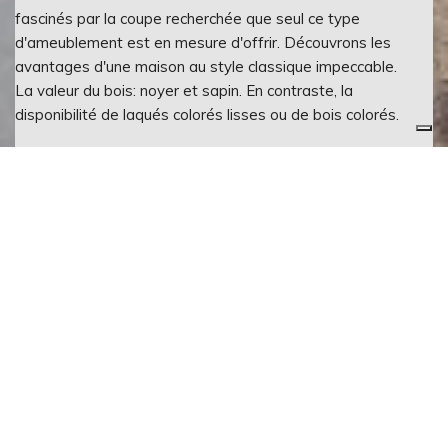
fascinés par la coupe recherchée que seul ce type
d'ameublement est en mesure d'offrir. Découvrons les
avantages d'une maison au style classique impeccable.
La valeur du bois: noyer et sapin. En contraste, la
disponibilité de laqués colorés lisses ou de bois colorés.
CATALOGUE
FINITIONS
110
PORTE
Bianco opaco
vista
BOUTON
frontale
cod. 350
argento antico