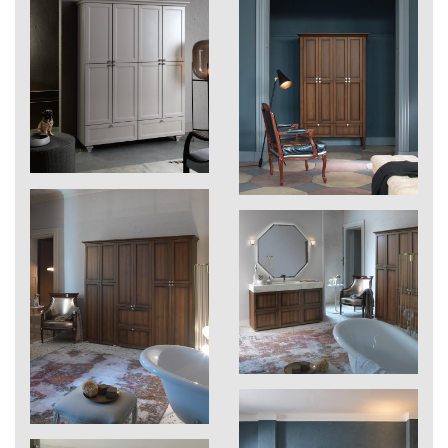
900
Laccato colore opaco
Diamante: scheda tecnica
Voir pdf ›
901
Laccato colore lucido