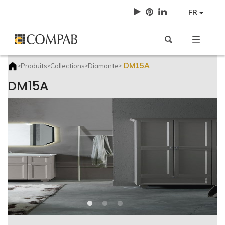
FR
DM15A
Produits
Collections
Diamante
>
>
>
>
DM15A