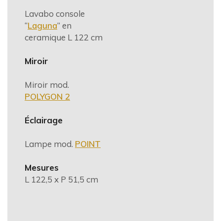
Lavabo console
“
Laguna
” en
ceramique L 122 cm
Miroir
Miroir mod.
POLYGON 2
Éclairage
Lampe mod.
POINT
Mesures
L 122,5 x P 51,5 cm