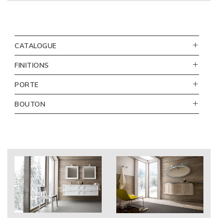
CATALOGUE
FINITIONS
110
PORTE
Bianco opaco
vista
BOUTON
frontale
cod. 350
argento antico
111
Bianco lucido