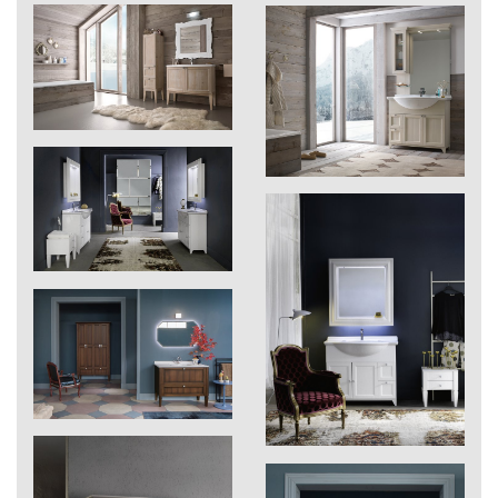
vista
laterale
251
Abete patinato
I grandi classici 2017
naturale
Voir pdf ›
252
Abete laccato colore