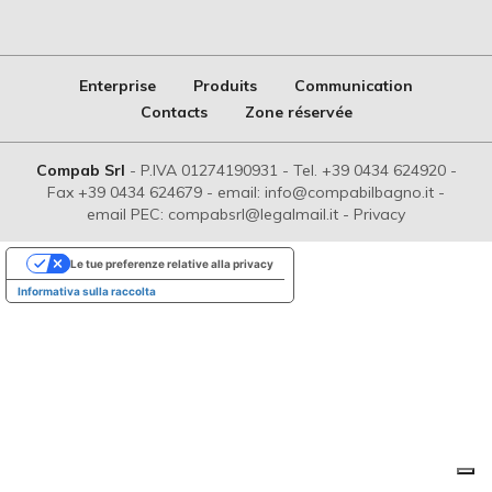
Enterprise
Produits
Communication
Contacts
Zone réservée
Compab Srl
-
P.IVA 01274190931
-
Tel. +39 0434 624920
-
Fax +39 0434 624679
-
email: info@compabilbagno.it
-
email PEC: compabsrl@legalmail.it
-
Privacy
Le tue preferenze relative alla privacy
Informativa sulla raccolta