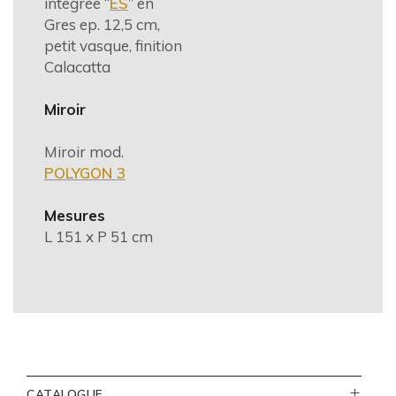
integrée “
ES
” en
Gres ep. 12,5 cm,
petit vasque, finition
Calacatta
Miroir
Miroir mod.
POLYGON 3
Mesures
L 151 x P 51 cm
CATALOGUE