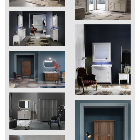
251
Abete patinato
I grandi classici 2017
naturale
Voir pdf ›
252
Abete laccato colore
900