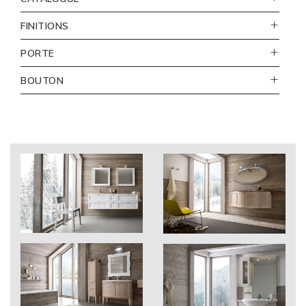
FINITIONS
110
PORTE
Bianco opaco
vista
BOUTON
frontale
cod. 350
argento antico
111
Bianco lucido
vista
laterale