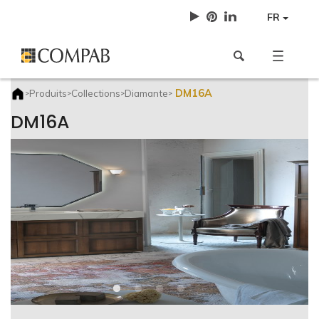
FR
DM16A
Produits
Collections
Diamante
>
>
>
>
DM16A