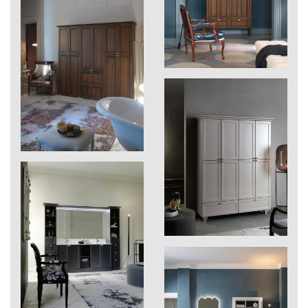
Laccato colore opaco
Diamante: scheda tecnica
Voir pdf ›
901
Laccato colore lucido