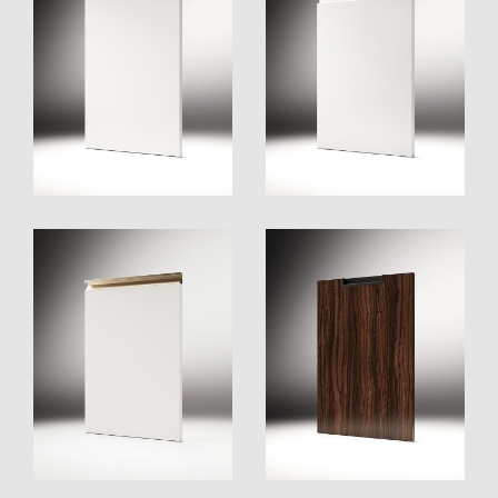
B201-Tür
Tür B-GO