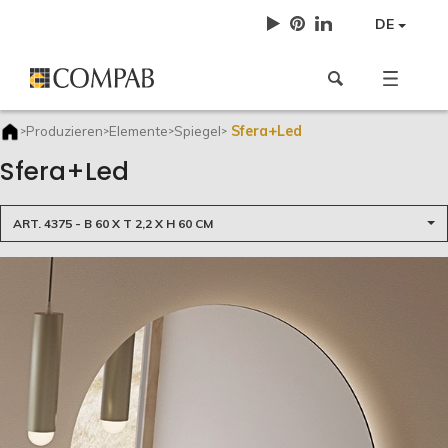
DE
Sfera+Led
Produzieren
Elemente
Spiegel
>
>
>
>
Sfera+Led
ART. 4375 - B 60 X T 2,2 X H 60 CM