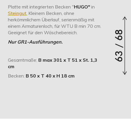
Platte mit integrierten Becken "
HUGO"
in
Steingut
, Kleinem Becken, ohne
herkömmlichem Überlauf, serienmäßig mit
einem Armaturenloch, für WTU B min 70 cm.
Geeignet für den Wäschebereich.
Nur GR1-Ausführungen.
Gesamtmaße:
B max 301 x T 51 x St. 1,3
cm
Becken:
B 50 x T 40 x H 18 cm