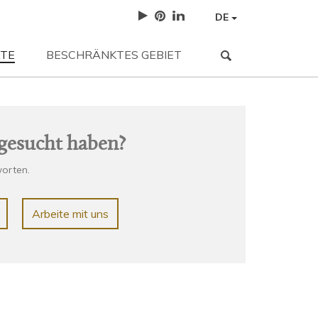
DE
TE
BESCHRÄNKTES GEBIET
NEWS
| 12-05-2023
3 sfumature neutre