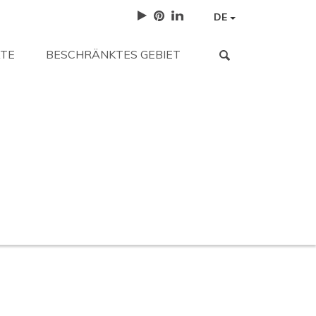
DE
TE
BESCHRÄNKTES GEBIET
 gesucht haben?
orten.
Arbeite mit uns