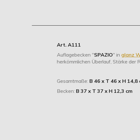
Art. A111
Auflagebecken "
SPAZIO
" in
glanz W
herkömmlichen Überlauf, Stärke der 
Gesamtmaße:
B 46 x T 46 x H 14,8
Becken:
B 37 x T 37 x H 12,3 cm