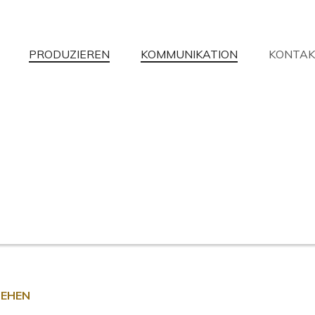
PRODUZIEREN
KOMMUNIKATION
KONTAK
aben Sie nicht gefunden, wonach Sie
ir werden Ihre Fragen mit der größtmöglichen Verfügbarkeit beantw
Informationsanfrage
Händlersuche
Unterstützung