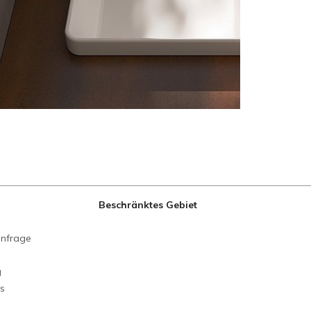
Beschränktes Gebiet
anfrage
g
ns