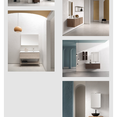
274
Laos
275
Evoke