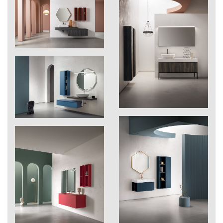
222
Gif
262
Ghadira