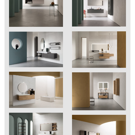
Ver pdf ›
207
Brina
208
Gesso