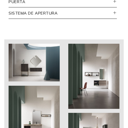
PUERTA
Bianco lucido
vista
SISTEMA DE APERTURA
frontale
_
con gola a "J"
110
Bianco opaco
vista
laterale
206
Rugiada
B-go 2021