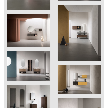
268
Cross
270
Reflex perla
271
Reflex carbon