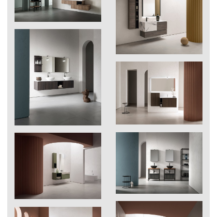
210
seta
211
igloo