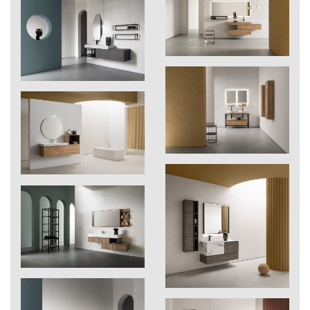
207
Brina
208
Gesso
210
seta