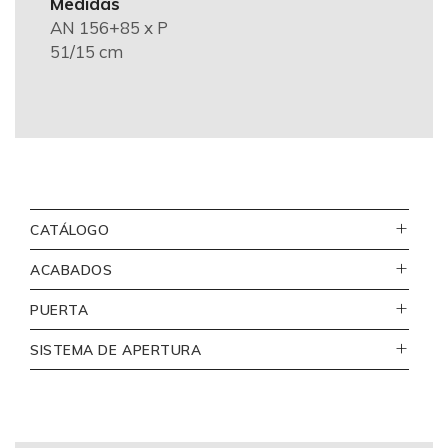
Medidas
AN 156+85 x P
51/15 cm
CATÁLOGO
ACABADOS
111
PUERTA
Bianco lucido
vista
SISTEMA DE APERTURA
frontale
_
con gola a "J"