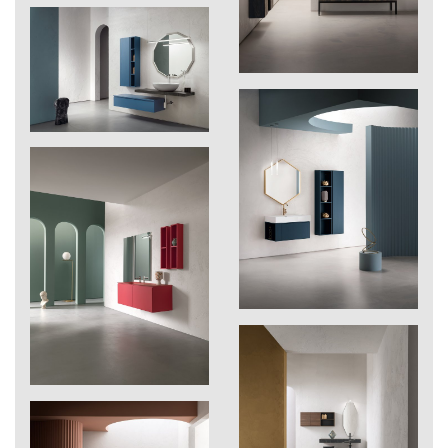
262
Ghadira
268
Cross