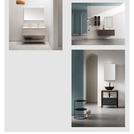
274
Laos
275
Evoke
276