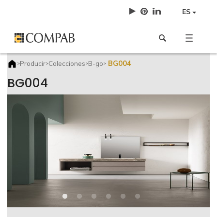
ES
BG004
Producir
Colecciones
B-go
>
>
>
>
BG004