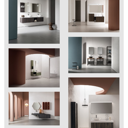
211
igloo
222
Gif