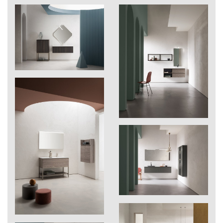
110
Bianco opaco
vista
laterale
206
Rugiada
B-go 2021
Ver pdf ›