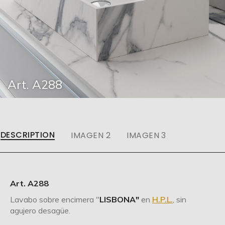
Art. A288
DESCRIPTION
IMAGEN 2
IMAGEN 3
Art. A288
Lavabo sobre encimera "
LISBONA"
en
H.P.L.
, sin
agujero desagüe.