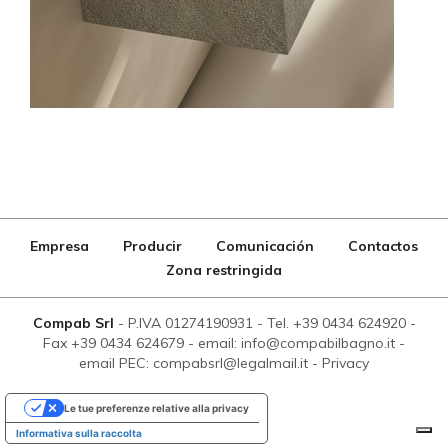
Empresa
Producir
Comunicación
Contactos
Zona restringida
Compab Srl
-
P.IVA 01274190931
-
Tel. +39 0434 624920
-
Fax +39 0434 624679
-
email: info@compabilbagno.it
-
email PEC: compabsrl@legalmail.it
-
Privacy
Le tue preferenze relative alla privacy
Informativa sulla raccolta