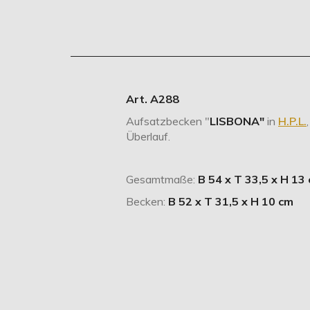
Art. A288
Aufsatzbecken "
LISBONA"
in
H.P.L.
Überlauf.
Gesamtmaße:
B 54 x T 33,5 x H 13
Becken:
B 52 x T 31,5 x H 10 cm