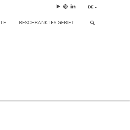
DE
TE
BESCHRÄNKTES GEBIET
 gesucht haben?
orten.
Arbeite mit uns