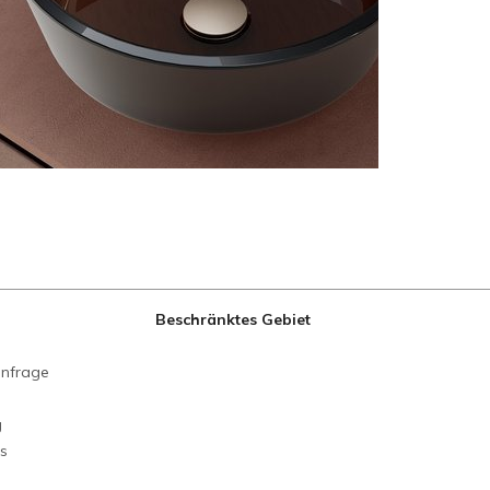
Beschränktes Gebiet
anfrage
g
ns