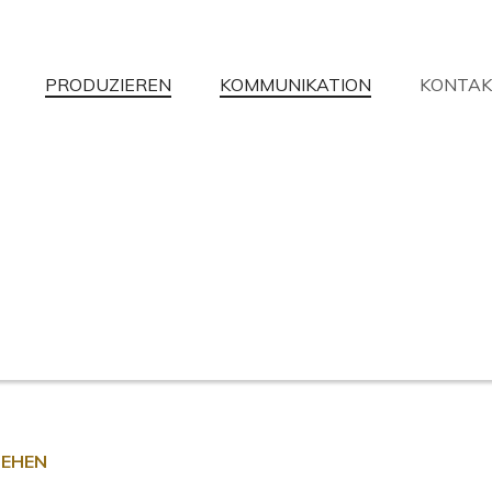
PRODUZIEREN
KOMMUNIKATION
KONTAK
aben Sie nicht gefunden, wonach Sie
ir werden Ihre Fragen mit der größtmöglichen Verfügbarkeit beantw
Informationsanfrage
Händlersuche
Unterstützung