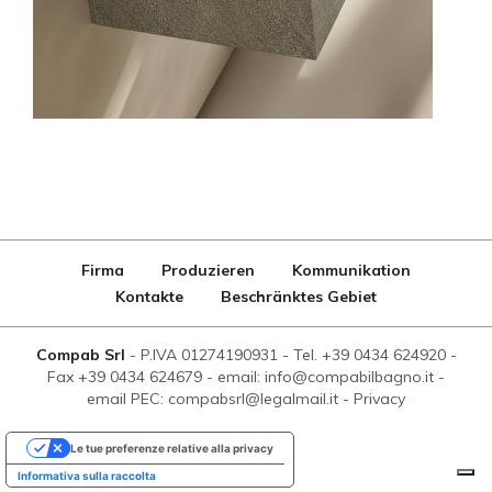
Firma
Produzieren
Kommunikation
Kontakte
Beschränktes Gebiet
Compab Srl
-
P.IVA 01274190931
-
Tel. +39 0434 624920
-
Fax +39 0434 624679
-
email: info@compabilbagno.it
-
email PEC: compabsrl@legalmail.it
-
Privacy
Le tue preferenze relative alla privacy
Informativa sulla raccolta