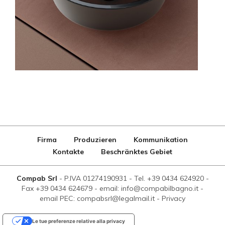
Firma
Produzieren
Kommunikation
Kontakte
Beschränktes Gebiet
Compab Srl
-
P.IVA 01274190931
-
Tel. +39 0434 624920
-
Fax +39 0434 624679
-
email: info@compabilbagno.it
-
email PEC: compabsrl@legalmail.it
-
Privacy
Le tue preferenze relative alla privacy