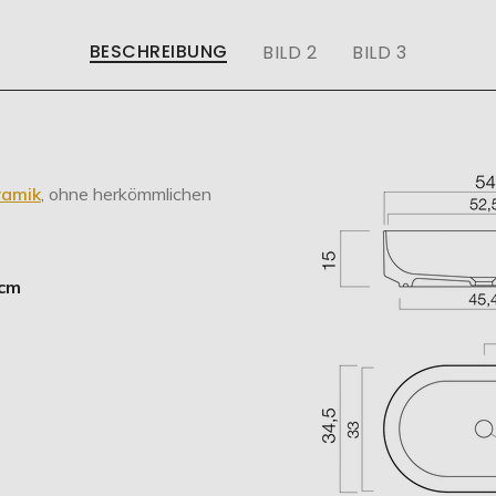
BESCHREIBUNG
BILD 2
BILD 3
ramik
, ohne herkömmlichen
 cm