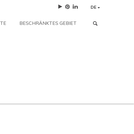
DE
TE
BESCHRÄNKTES GEBIET
 gesucht haben?
orten.
Arbeite mit uns