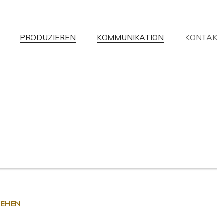
PRODUZIEREN
KOMMUNIKATION
KONTAK
aben Sie nicht gefunden, wonach Sie
ir werden Ihre Fragen mit der größtmöglichen Verfügbarkeit beantw
Informationsanfrage
Händlersuche
Unterstützung