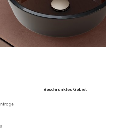
Beschränktes Gebiet
anfrage
g
ns