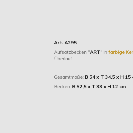
Art. A295
Aufsatzbecken "
ART
" in
farbige Ke
Überlauf.
Gesamtmaße:
B 54 x T 34,5 x H 15
Becken:
B 52,5 x T 33 x H 12 cm