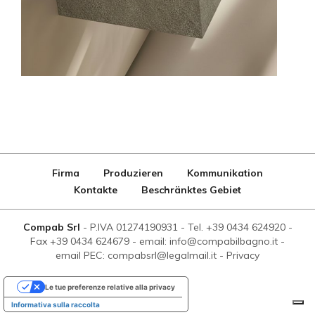
Firma
Produzieren
Kommunikation
Kontakte
Beschränktes Gebiet
Compab Srl
-
P.IVA 01274190931
-
Tel. +39 0434 624920
-
Fax +39 0434 624679
-
email: info@compabilbagno.it
-
email PEC: compabsrl@legalmail.it
-
Privacy
Le tue preferenze relative alla privacy
Informativa sulla raccolta