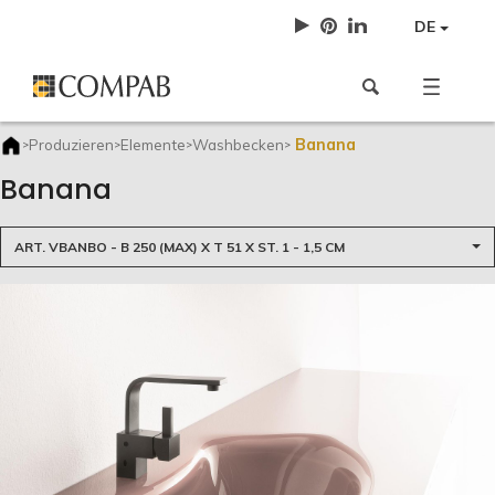
DE
Banana
Produzieren
Elemente
Washbecken
>
>
>
>
Banana
ART. VBANBO - B 250 (MAX) X T 51 X ST. 1 - 1,5 CM