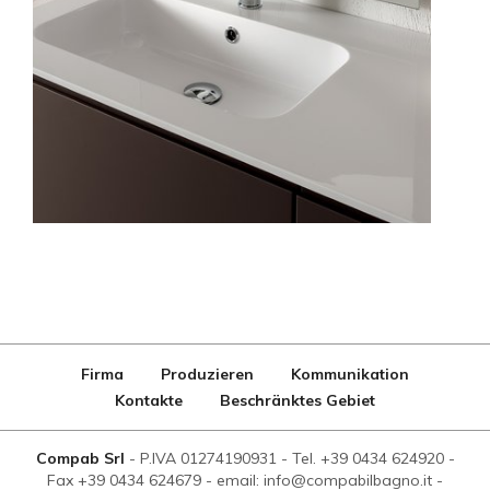
Firma
Produzieren
Kommunikation
Kontakte
Beschränktes Gebiet
Compab Srl
-
P.IVA 01274190931
-
Tel. +39 0434 624920
-
Fax +39 0434 624679
-
email: info@compabilbagno.it
-