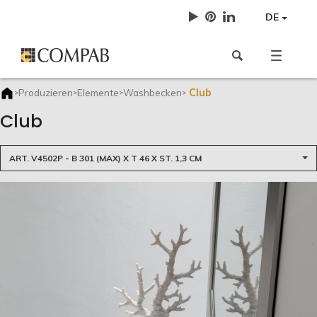
DE
Club
Produzieren
Elemente
Washbecken
>
>
>
>
Club
ART. V4502P - B 301 (MAX) X T 46 X ST. 1,3 CM