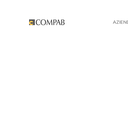
AZIEN
EG07
Prodotti
Collezioni
Egoista
>
>
>
>
EG07
Recapiti
N
Compab srl
Viale Lino Zanussi 9
R
33070 Maron di Brugnera (PN)
Italia.
Tel. +39 0434 624920
Fax +39 0434 624679