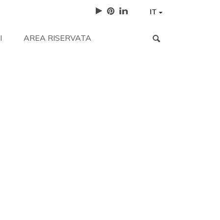
IT
I
AREA RISERVATA
istenza
Lavora con noi