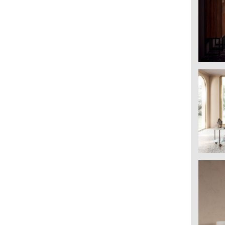
incassata
Egoista: scheda tecnica
Guarda il pdf ›