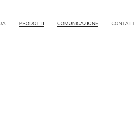
DA
PRODOTTI
COMUNICAZIONE
CONTATT
on hai trovato quello che cerchi?
isponderemo alle vostre domande con la massima disponibilità.
Richiesta informazioni
Richiesta punti vendita
Ass