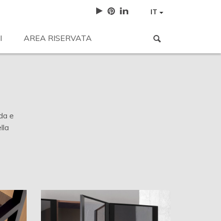
IT
I
AREA RISERVATA
oda e
lla