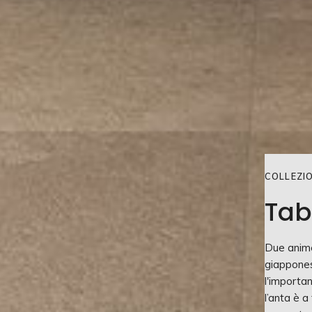
COLLEZIO
Tab
Due anime
giapponese
l'importan
l’anta è a