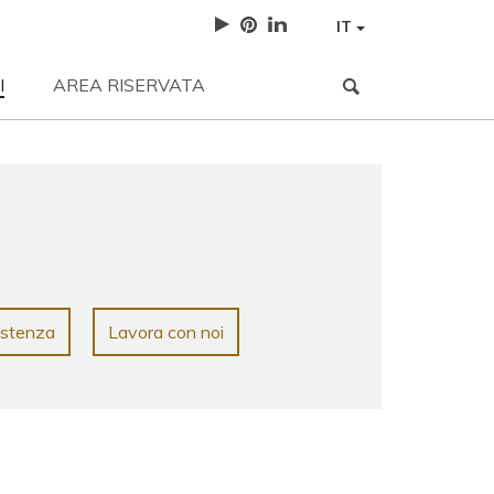
IT
I
AREA RISERVATA
NEWS
| 12-05-2023
3 sfumature neutre