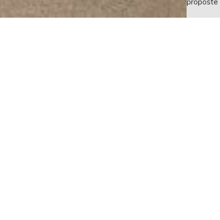
proposte 
VIDEO
FINITURA
838
ANTA
rovere "raw"
vista
MANIGLIA
frontale
cod. 703
nero
vista
laterale