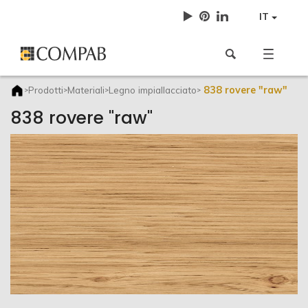
IT
838 rovere "raw"
Prodotti
Materiali
Legno impiallacciato
>
>
>
>
838 rovere "raw"