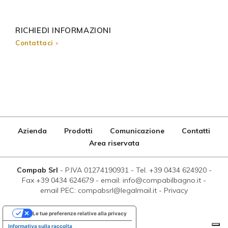
RICHIEDI INFORMAZIONI
Contattaci ›
Azienda
Prodotti
Comunicazione
Contatti
Area riservata
Compab Srl
-
P.IVA 01274190931
-
Tel. +39 0434 624920
-
Fax +39 0434 624679
-
email: info@compabilbagno.it
-
email PEC: compabsrl@legalmail.it
-
Privacy
Le tue preferenze relative alla privacy
Informativa sulla raccolta