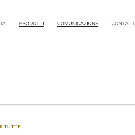
DA
PRODOTTI
COMUNICAZIONE
CONTATT
on hai trovato quello che cerchi?
isponderemo alle vostre domande con la massima disponibilità.
Richiesta informazioni
Richiesta punti vendita
Ass