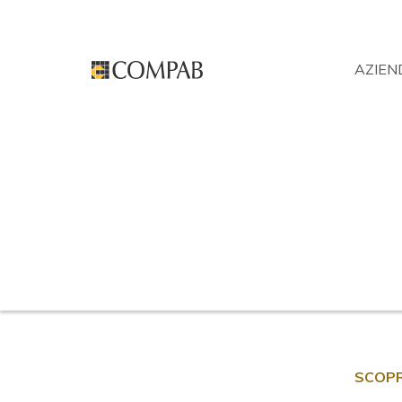
AZIEN
Softly-Kolor
Prodotti
Elementi
Lavabo
>
>
>
>
Softly-Kolor
Recapiti
N
Compab srl
Viale Lino Zanussi 9
R
33070 Maron di Brugnera (PN)
Italia.
Tel. +39 0434 624920
Fax +39 0434 624679