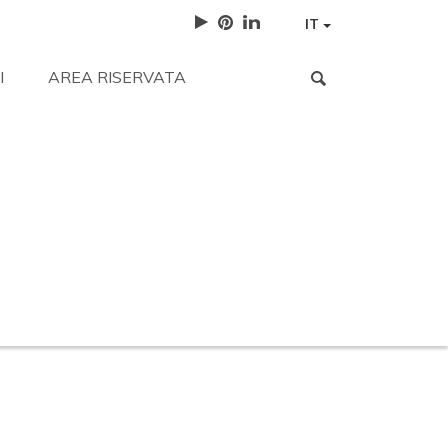
IT
I
AREA RISERVATA
istenza
Lavora con noi