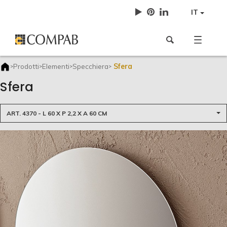
IT
Sfera
Prodotti
Elementi
Specchiera
>
>
>
>
Sfera
ART. 4370 - L 60 X P 2,2 X A 60 CM