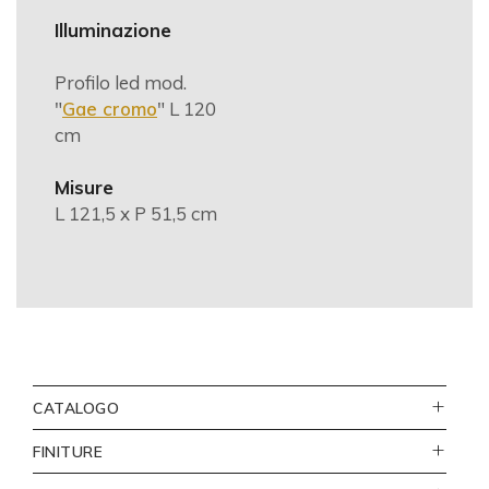
Illuminazione
Profilo led mod.
"
Gae cromo
" L 120
cm
Misure
L 121,5 x P 51,5 cm
CATALOGO
FINITURE
111