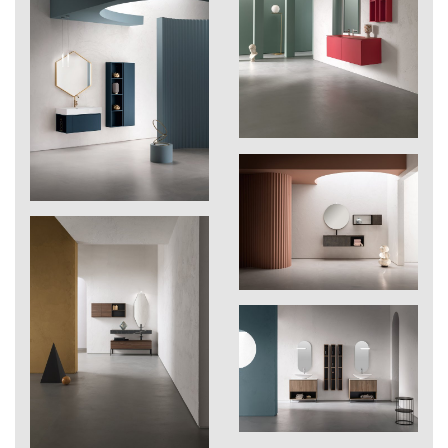
268
Cross
270
Reflex perla
271
Reflex carbon