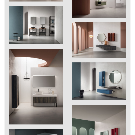
222
Gif
262
Ghadira