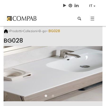
IT
BG028
Prodotti
Collezioni
B-go
>
>
>
>
BG028