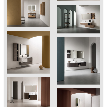
210
seta
211
igloo