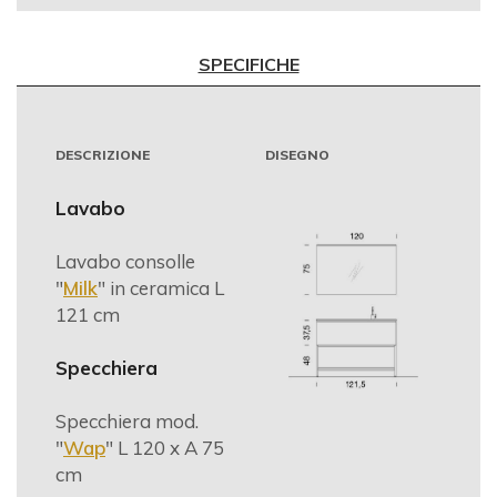
SPECIFICHE
DESCRIZIONE
DISEGNO
Lavabo
Lavabo consolle
"
Milk
" in ceramica L
121 cm
Specchiera
Specchiera mod.
"
Wap
" L 120 x A 75
cm