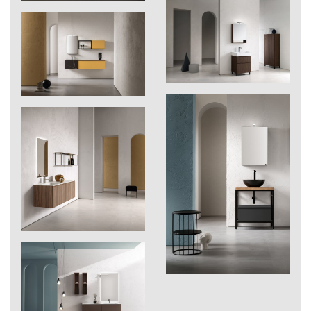
274
Laos
275
Evoke