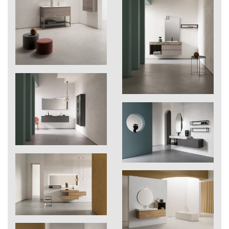
Guarda il pdf ›
207
Brina
208
Gesso