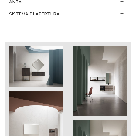
ANTA
Bianco lucido
vista
SISTEMA DI APERTURA
frontale
_
con gola a "J"
110
Bianco opaco
vista
laterale
206
Rugiada
B-go 2021