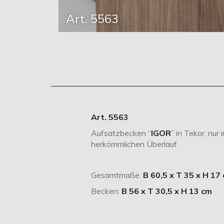
Art. 5563
Art. 5563
Aufsatzbecken “
IGOR
” in Tekor, nur
herkömmlichen Überlauf.
Gesamtmaße:
B 60,5 x T 35 x H 17
Becken:
B 56 x T 30,5 x H 13 cm