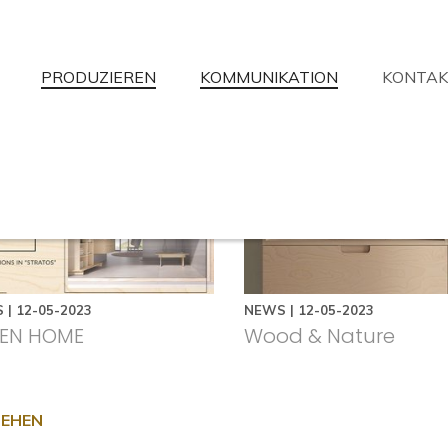
PRODUZIEREN
KOMMUNIKATION
KONTAK
aben Sie nicht gefunden, wonach Sie
ir werden Ihre Fragen mit der größtmöglichen Verfügbarkeit beantw
Informationsanfrage
Händlersuche
Unterstützung