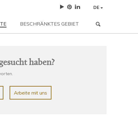
DE
TE
BESCHRÄNKTES GEBIET
NEWS
| 12-05-2023
3 sfumature neutre