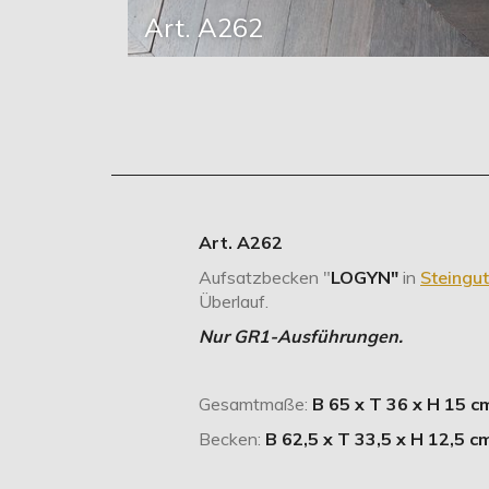
Art. A262
Art. A262
Aufsatzbecken "
LOGYN"
in
Steingut
Überlauf.
Nur GR1-Ausführungen.
Gesamtmaße:
B 65 x T 36 x H 15 c
Becken:
B 62,5 x T 33,5 x H 12,5 c