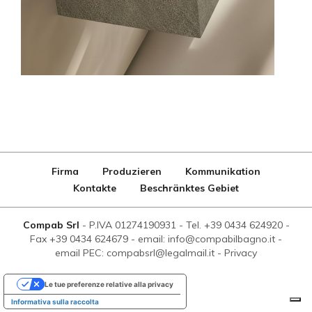
Firma
Produzieren
Kommunikation
Kontakte
Beschränktes Gebiet
Compab Srl
-
P.IVA 01274190931
-
Tel. +39 0434 624920
-
Fax +39 0434 624679
-
email: info@compabilbagno.it
-
email PEC: compabsrl@legalmail.it
-
Privacy
Le tue preferenze relative alla privacy
Informativa sulla raccolta