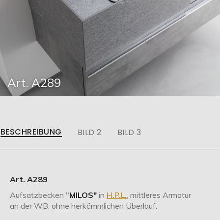
Art. A289
BESCHREIBUNG
BILD 2
BILD 3
Art. A289
Aufsatzbecken "
MILOS"
in
H.P.L.
, mittleres Armatur
an der WB, ohne herkömmlichen Überlauf.