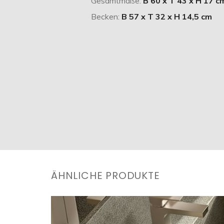
Gesamtmaße:
B 60 x T 43 x H 17 c
Becken:
B 57 x T 32 x H 14,5 cm
ÄHNLICHE PRODUKTE