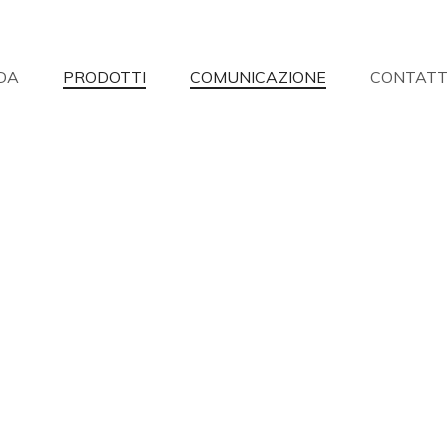
DA
PRODOTTI
COMUNICAZIONE
CONTATT
on hai trovato quello che cerchi?
isponderemo alle vostre domande con la massima disponibilità.
Richiesta informazioni
Richiesta punti vendita
Ass