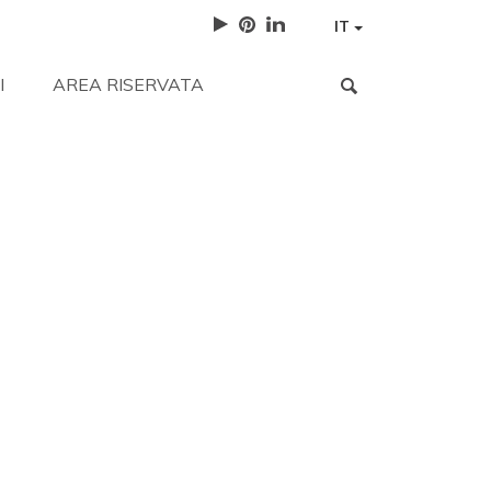
IT
I
AREA RISERVATA
istenza
Lavora con noi