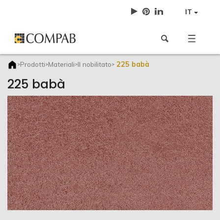
IT
225 babà
Prodotti
Materiali
Il nobilitato
>
>
>
>
225 babà