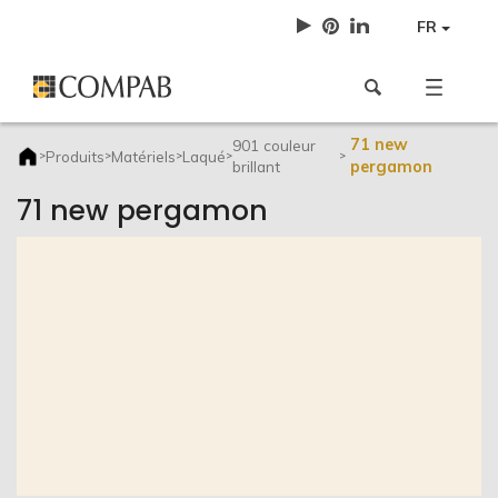
FR
71 new
901 couleur
Produits
Matériels
Laqué
>
>
>
>
>
brillant
pergamon
71 new pergamon