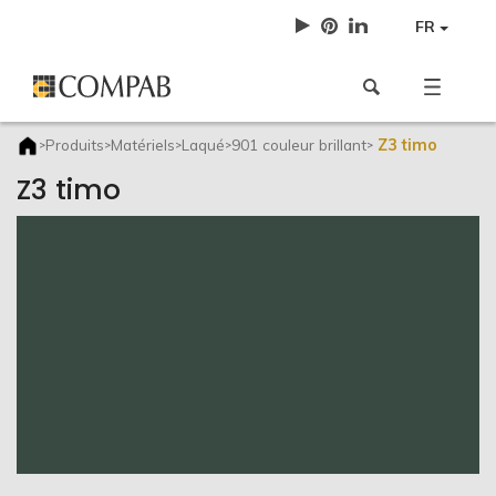
FR
Z3 timo
Produits
Matériels
Laqué
901 couleur brillant
>
>
>
>
>
Z3 timo