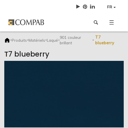
FR
T7
901 couleur
Produits
Matériels
Laqué
>
>
>
>
>
brillant
blueberry
T7 blueberry