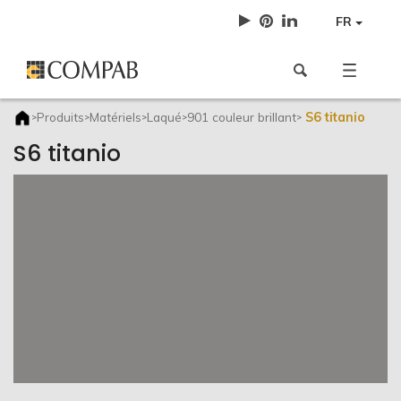
FR
S6 titanio
Produits
Matériels
Laqué
901 couleur brillant
>
>
>
>
>
S6 titanio