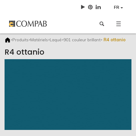
FR
R4 ottanio
Produits
Matériels
Laqué
901 couleur brillant
>
>
>
>
>
R4 ottanio