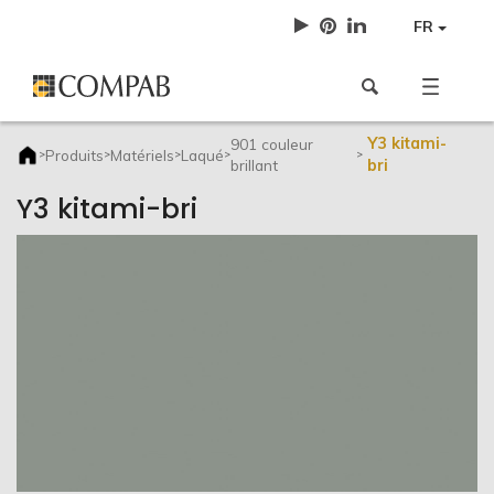
FR
Y3 kitami-
901 couleur
Produits
Matériels
Laqué
>
>
>
>
>
brillant
bri
Y3 kitami-bri